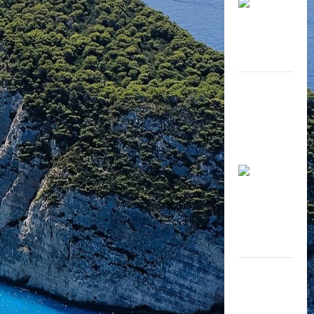
Khang
Coffee (Ao
Vuông) khai
trương 31-
12-2023
Thương
hiệu cà phê
nổi tiếng