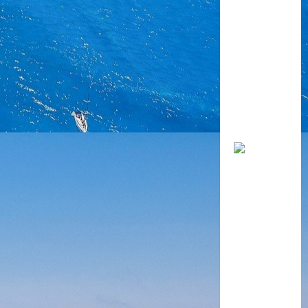
viên chức
giảng dạy
trong các
cơ sở giáo
dục mầm
non, phổ
thông công
lập