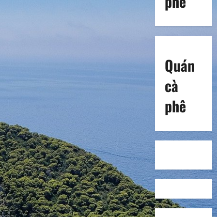
phê
Quán
cà
phê