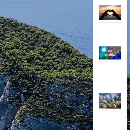
đẹp
Đại dương
đa dạng,
phong phú
Clip đàn cá
piranha tấn
công con
mồi
Clip: Vịt
chơi trò