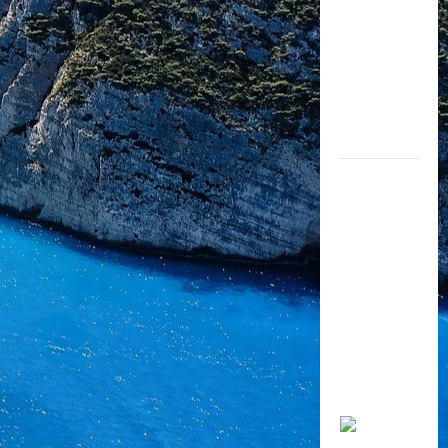
Hướng dẫn
số
3535/BGDĐ
T-GDTH về
việc thực
hiện nội
dung Hoạt
động trải
nghiệm cấp
tiểu học.