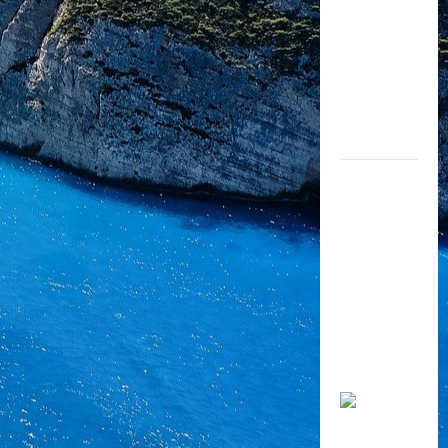
Công văn
số
5766/BGD
ĐT-GDTT
hướng dẫn
tổ chức dạy
học, đánh
giá học sinh
tiểu học