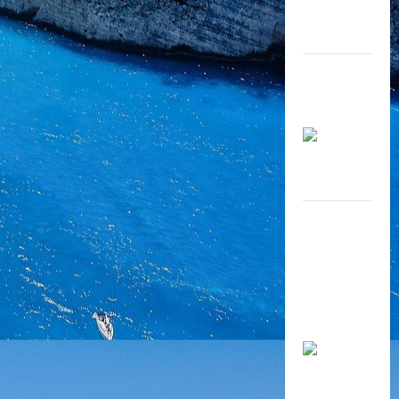
Câu chuyện
về người
Thầy
Truyện
tranh: Cha
mẹ không
phải người
đầy tớ của
tôi