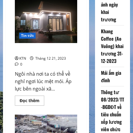
ảnh ngày
khai
trương
Khang
Tin tức
Coffee (Ao
Vuông) khai
Mái ấm gia đình
trương 31-
KTN
Tháng 12 21, 2023
12-2023
0
Mái ấm gia
Ngôi nhà nơi ta có thể về
đình
nghỉ ngơi lúc mệt mỏi. Áp
lực bên ngoài xã...
Thông tư
08/2023/TT
Read
Đọc thêm
more
-BGDĐT về
about
Mái
tiêu chuẩn
ấm
xếp lương
gia
đình
viên chức