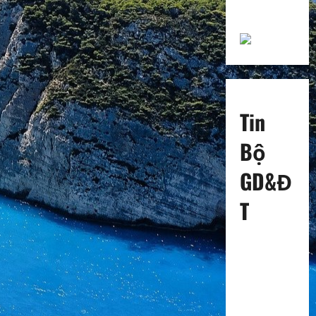
Torani
Tin
Bộ
GD&Đ
T
Thông tư
08/2023/TT
-BGDĐT về
tiêu chuẩn
xếp lương