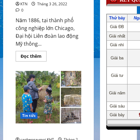
KTN
Tháng 3 26, 2022
0
Năm 1886, tại thành phố
công nghiệp lớn Chicago,
Đại hội Liên đoàn lao động
Mỹ thông...
Read
Đọc thêm
more
about
Lịch
sử
ngày
Quốc
tế
Lao
động
1/5
Tin tức
Buổi chiều cuối tuần đi săn cá
caphengaymoi KHT
Tháng 2