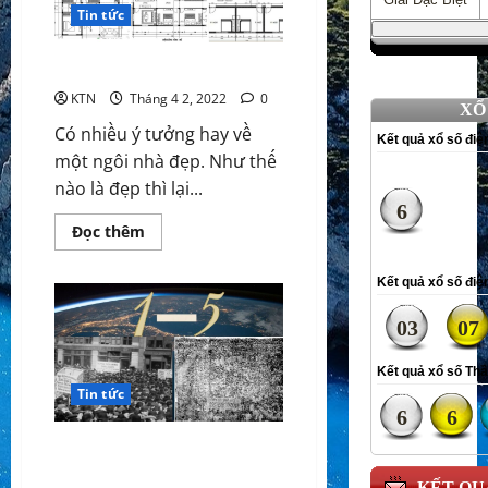
–
Tin tức
Set Youtube Channel ID
Ngũ
hành
của
từng
Một số bản vẽ nhà đẹp
người
KTN
Tháng 4 2, 2022
0
Có nhiều ý tưởng hay về
một ngôi nhà đẹp. Như thế
nào là đẹp thì lại...
Read
Đọc thêm
more
about
Một
số
bản
vẽ
nhà
đẹp
Tin tức
Lịch sử ngày Quốc tế Lao động
1/5