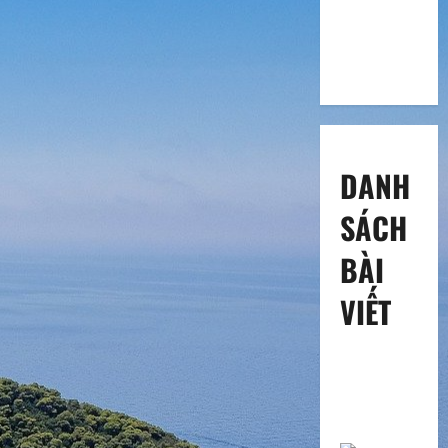
DANH
SÁCH
BÀI
VIẾT
Một số hình
ảnh ngày
khai
trương