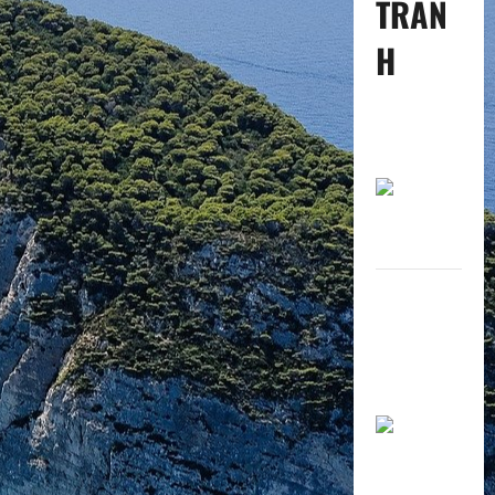
TRAN
H
Câu
chuyện:
“Niềm tin”
Câu
chuyện:
Vĩnh biệt
ngài “Tôi
Không Thể”