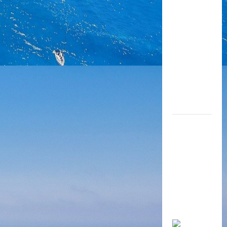
Thông tư
32/2018/TT
-BGDĐT ban
hành
chương
trình giáo
dục phổ
thông.