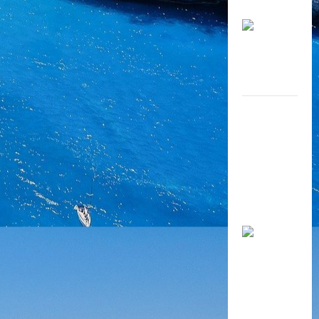
Thế giới
Lợi ích của
hạt cà phê
nguyên
chất đến
sức khỏe
người
dùng.