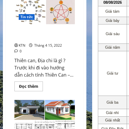
ngày
15/6/2022,
hiệu
lực
Tin tức
thi
hành
từ
ngày
Cách xác định Thiên can – Địa
01/01/2024
chi – Ngũ hành của từng người
KTN
Tháng 4 15, 2022
0
Thiên can, Địa chi là gì ?
Trước khi đi vào hướng
dẫn cách tính Thiên Can –...
Read
Đọc thêm
more
about
Cách
xác
định
Thiên
can
–
Địa
chi