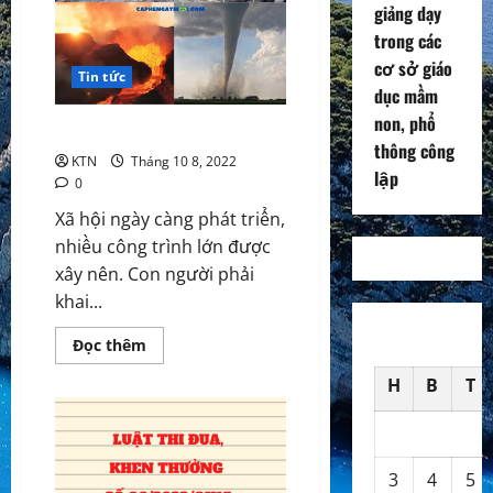
giảng dạy
trong các
cơ sở giáo
Tin tức
dục mầm
non, phổ
Sức mạnh Thiên nhiên
thông công
KTN
Tháng 10 8, 2022
lập
0
Xã hội ngày càng phát triển,
nhiều công trình lớn được
xây nên. Con người phải
khai...
Read
Đọc thêm
more
about
H
B
T
Sức
mạnh
Thiên
nhiên
3
4
5