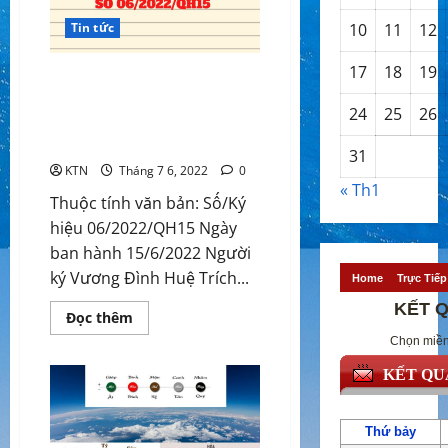
Tin tức
10
11
12
17
18
19
Luật Thi đua, khen thưởng số
06/2022/QH15 ngày
24
25
26
15/6/2022, hiệu lực thi hành
từ ngày 01/01/2024
31
KTN
Tháng 7 6, 2022
0
« Th1
Thuộc tính văn bản: Số/Ký
hiệu 06/2022/QH15 Ngày
ban hành 15/6/2022 Người
ký Vương Đình Huệ Trích...
Read
Đọc thêm
more
about
Luật
Thi
đua,
khen
thưởng
số
06/2022/QH15