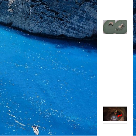
‘mèo vờn
chuột’ với
hổ
Chui vào
chiếc ống
chật hẹp,
lát sau
người đàn
ông kéo lên
sinh vật
“khủng” ít
ai ngờ đến
Cá mập