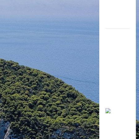
Thông tư
số
06/2019/TT
-BGDĐT
Quy định
Quy tắc
ứng xử
trong cơ
sở giáo
dục.