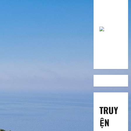
trắng với
những vết
sẹo trong
đời
TRUY
ỆN