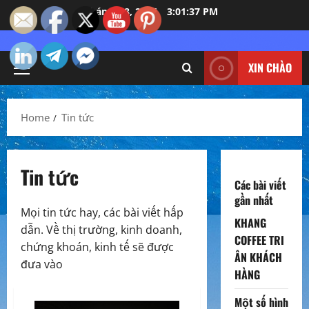
Skip
Tháng 8 8, 2026
3:01:39 PM
to
content
XIN CHÀO
Primary
Menu
Home
Tin tức
Tin tức
Các bài viết
gần nhất
Mọi tin tức hay, các bài viết hấp
KHANG
dẫn. Về thị trường, kinh doanh,
COFFEE TRI
chứng khoán, kinh tế sẽ được
ÂN KHÁCH
đưa vào
HÀNG
Một số hình