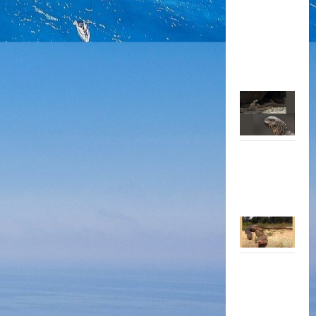
kịch tính
khi cả đàn
rắn “truy
đuổi” kỳ
nhông
Cuộc chiến
sinh tồn khi
trăn săn
mồi
Những hình
ảnh thiên
nhiên tuyệt