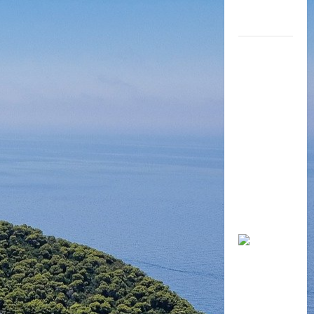
NGUYEN
CHAT
COFFEE –
LIÊN HỆ:
0396.936.3
00 (Thị Trấn
Càng Long),
02946.270
009 (Bình
Phú – Càng
Long)