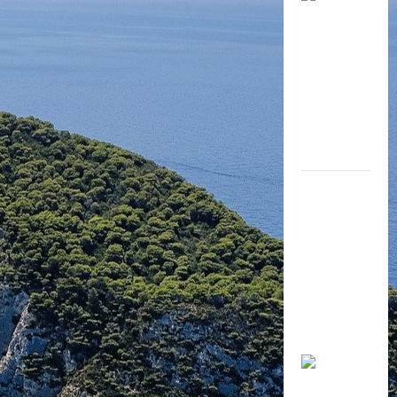
Thông tư
số
27/2020/TT
-BGDĐT ban
hành quy
định đánh
giá học sinh
tiểu học.