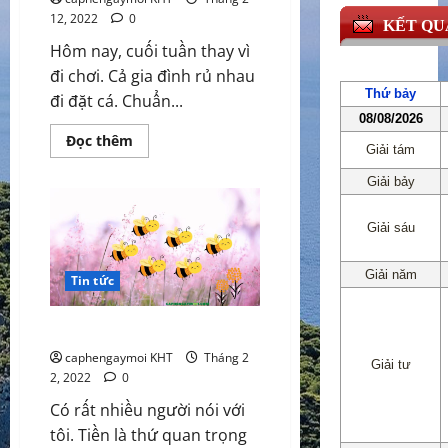
12, 2022
0
Hôm nay, cuối tuần thay vì
đi chơi. Cả gia đình rủ nhau
đi đặt cá. Chuẩn...
Read
Đọc thêm
more
about
Buổi
chiều
cuối
tuần
đi
săn
cá
Tin tức
Những thứ cần nhất trên đời
caphengaymoi KHT
Tháng 2
2, 2022
0
Có rất nhiều người nói với
tôi. Tiền là thứ quan trọng