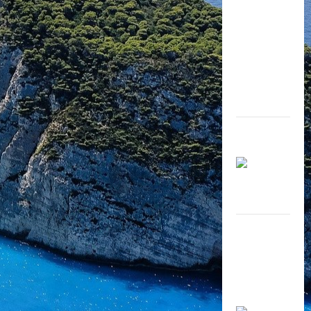
Nghệ thuật
và cà phê
Những câu
nói hay về
cà phê
trong tình
yêu