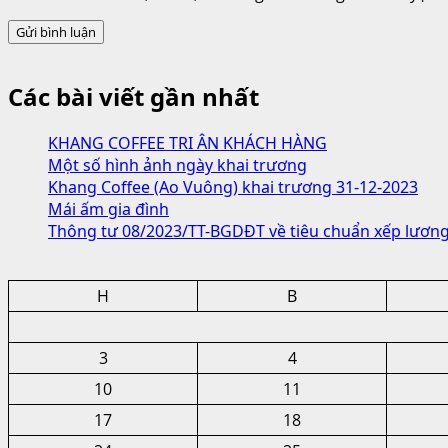
Các bài viết gần nhất
KHANG COFFEE TRI ÂN KHÁCH HÀNG
Một số hình ảnh ngày khai trương
Khang Coffee (Ao Vuông) khai trương 31-12-2023
Mái ấm gia đình
Thông tư 08/2023/TT-BGDĐT về tiêu chuẩn xếp lương
H
B
3
4
10
11
17
18