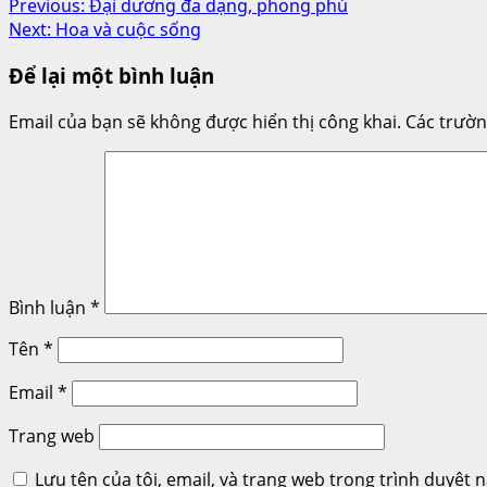
Post
Previous:
Đại dương đa dạng, phong phú
Next:
Hoa và cuộc sống
navigation
Để lại một bình luận
Email của bạn sẽ không được hiển thị công khai.
Các trườ
Bình luận
*
Tên
*
Email
*
Trang web
Lưu tên của tôi, email, và trang web trong trình duyệt n