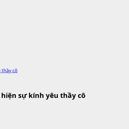
 thầy cô
hiện sự kính yêu thầy cô