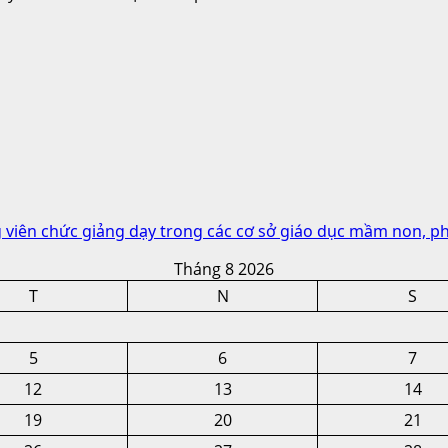
 viên chức giảng dạy trong các cơ sở giáo dục mầm non, p
Tháng 8 2026
T
N
S
5
6
7
12
13
14
19
20
21