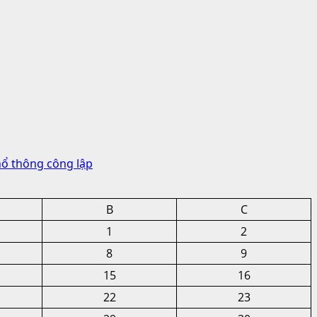
hổ thông công lập
B
C
1
2
8
9
15
16
22
23