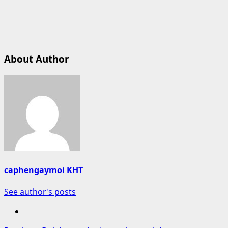
About Author
caphengaymoi KHT
See author's posts