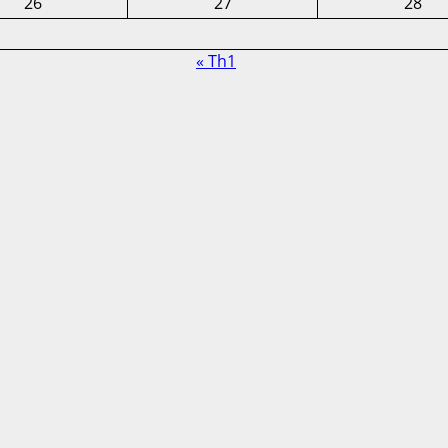
26
27
28
« Th1