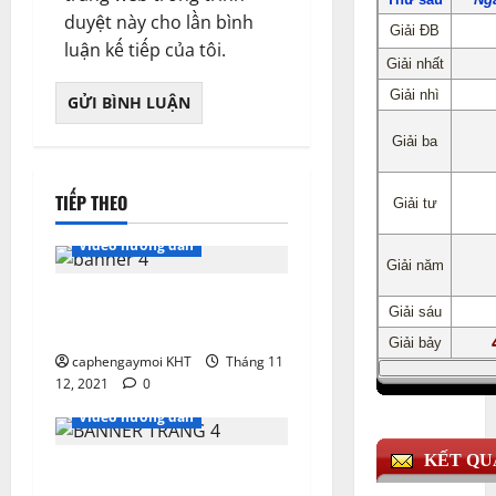
duyệt này cho lần bình
luận kế tiếp của tôi.
TIẾP THEO
Video hướng dẫn
Hướng dẫn chi tiết cách
tính giá trị biểu thức
caphengaymoi KHT
Tháng 11
12, 2021
0
Video hướng dẫn
Những mẹo hay khi xác