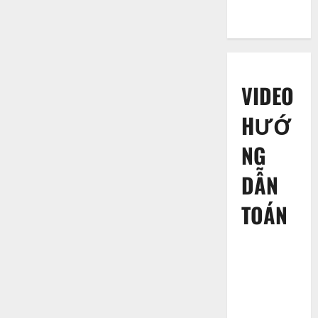
thầy cô
VIDEO
HƯỚ
NG
DẪN
TOÁN
Hướng dẫn
học sinh
thực hiện
chia cho số
có 2 chữ số