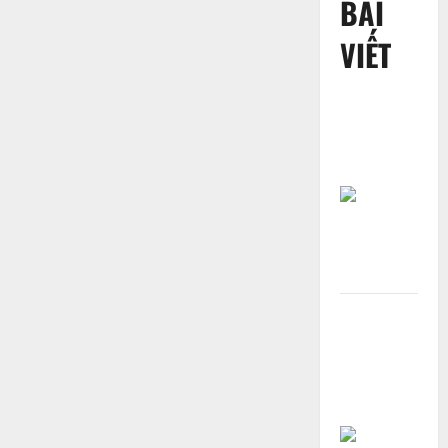
BÀI
VIẾT
Một số hình
ảnh ngày
khai
trương
Khang
Coffee (Ao
Vuông) khai
trương 31-
12-2023