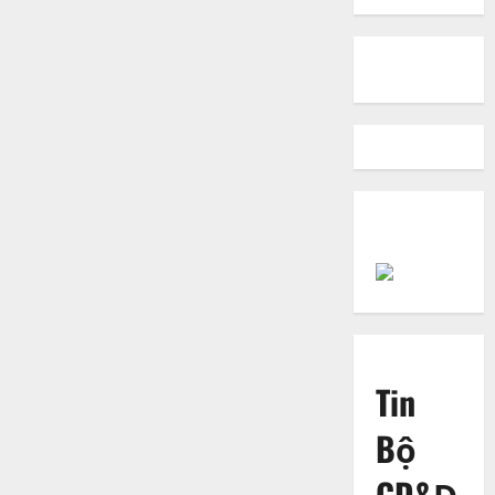
Torani
Tin
Bộ
GD&Đ