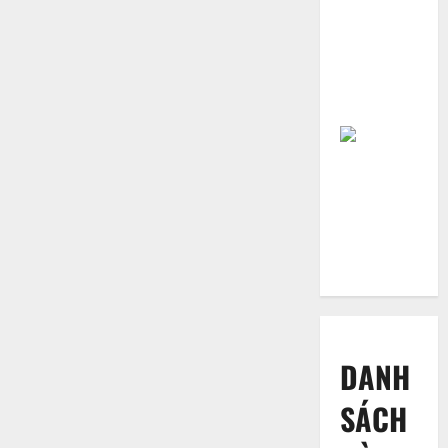
tranh: Cha
mẹ không
phải người
đầy tớ của
tôi
DANH
SÁCH