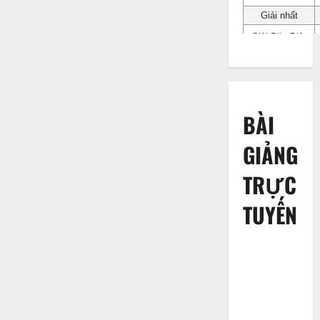
BÀI
GIẢNG
TRỰC
TUYẾN
HĐTN2: Tìm
hiểu những
việc làm
thể hiện sự
kính yêu