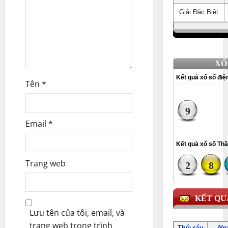
Set Youtube Channel ID
o
n
Tên
*
Email
*
Trang web
Lưu tên của tôi, email, và
trang web trong trình