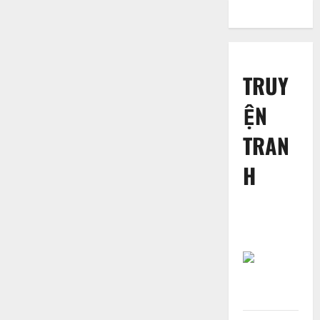
TRUY
ỆN
TRAN
H
Câu
chuyện:
“Niềm tin”