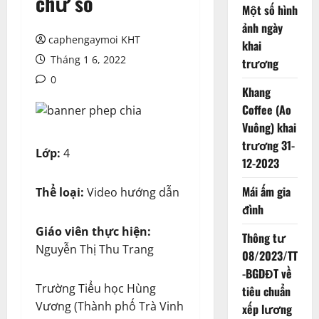
chữ số
Một số hình
ảnh ngày
caphengaymoi KHT
khai
Tháng 1 6, 2022
trương
0
Khang
Coffee (Ao
Vuông) khai
trương 31-
Lớp:
4
12-2023
Mái ấm gia
Thể loại:
Video hướng dẫn
đình
Giáo viên thực hiện:
Thông tư
Nguyễn Thị Thu Trang
08/2023/TT
-BGDĐT về
Trường Tiểu học Hùng
tiêu chuẩn
Vương (Thành phố Trà Vinh
xếp lương