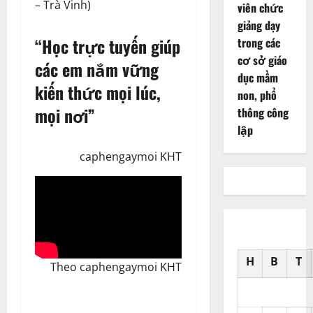
– Trà Vinh)
viên chức
giảng dạy
“Học trực tuyến giúp
trong các
cơ sở giáo
các em nắm vững
dục mầm
kiến thức mọi lúc,
non, phổ
mọi nơi”
thông công
lập
caphengaymoi KHT
H
B
T
Theo caphengaymoi KHT