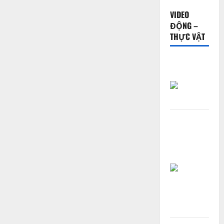
VIDEO
ĐỘNG –
THỰC VẬT
Trăn săn
hươu rừng
Thằn lằn
Armadillo,
sinh vật
giống rồng