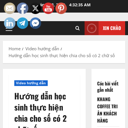
Skip
Tháng 8 8, 2026
4:32:36 AM
to
content
XIN CHÀO
Primary
Menu
Home
Video hướng dẫn
Hướng dẫn học sinh thực hiện chia cho số có 2 chữ số
Các bài viết
Video hướng dẫn
gần nhất
Hướng dẫn học
KHANG
sinh thực hiện
COFFEE TRI
ÂN KHÁCH
chia cho số có 2
HÀNG