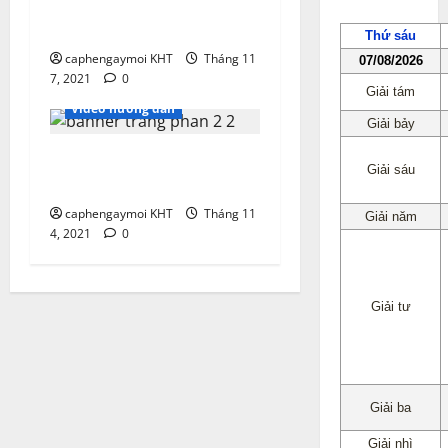
định giá trị của chữ số
trong số tự nhiên
caphengaymoi KHT
Tháng 11
7, 2021
0
Video hướng dẫn
Hướng dẫn đọc, viết số
Toán 4
caphengaymoi KHT
Tháng 11
4, 2021
0