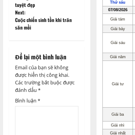
o
tuyệt đẹp
Next:
s
Cuộc chiến sinh tồn khi trăn
t
săn mồi
n
a
Để lại một bình luận
v
Email của bạn sẽ không
được hiển thị công khai.
i
Các trường bắt buộc được
g
đánh dấu
*
Bình luận
*
a
t
i