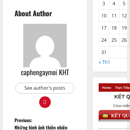
3
4
5
About Author
10
11
12
17
18
19
24
25
26
31
« Th1
caphengaymoi KHT
See author's posts
P
Previous:
Những hình ảnh thiên nhiên